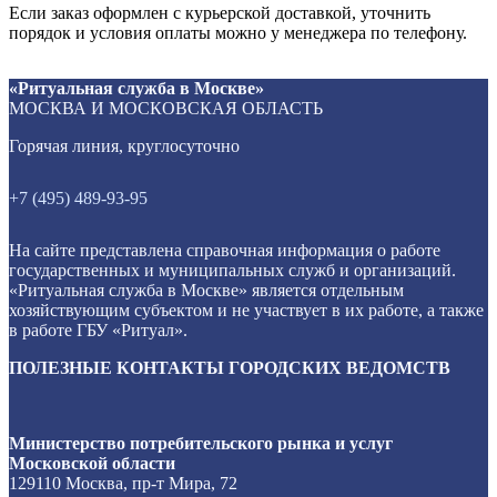
Если заказ оформлен с курьерской доставкой, уточнить
порядок и условия оплаты можно у менеджера по телефону.
Гроб Dominion
Гроб «Aurora» Сиена 6-гранный
Гроб Турин ФТ-6
Гроб А3 Экономик матовый
«Ритуальная служба в Москве»
Элитные гробы в Москве
Лакированные гробы в Москве
Лакированные гробы в Москве
Лакированные гробы в Москве
600 000
45 000
60 000
45 000
МОСКВА И МОСКОВСКАЯ ОБЛАСТЬ
₽
₽
₽
₽
Горячая линия, круглосуточно
+7 (495) 489-93-95
На сайте представлена справочная информация о работе
государственных и муниципальных служб и организаций.
«Ритуальная служба в Москве» является отдельным
хозяйствующим субъектом и не участвует в их работе, а также
в работе ГБУ «Ритуал».
ПОЛЕЗНЫЕ КОНТАКТЫ ГОРОДСКИХ ВЕДОМСТВ
Министерство потребительского рынка и услуг
Московской области
129110 Москва, пр-т Мира, 72