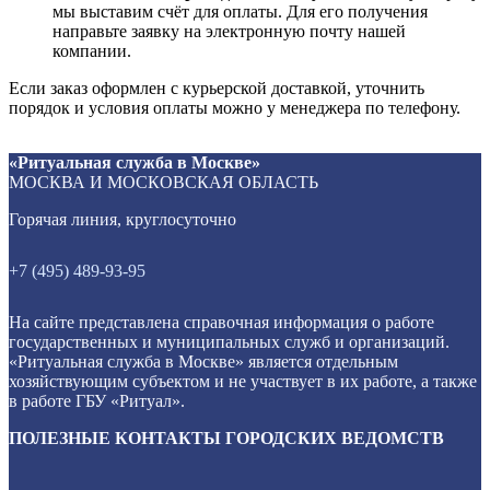
мы выставим счёт для оплаты. Для его получения
направьте заявку на электронную почту нашей
компании.
Если заказ оформлен с курьерской доставкой, уточнить
порядок и условия оплаты можно у менеджера по телефону.
Ритуальный венок №61 из живых цветов
Ритуальный венок круглый Европеский №6
Похоронный венок из живых цветов №12
Ритуальный венок Заказной №23
«Ритуальная служба в Москве»
Венки из живых цветов в Москве
Венки из искусственных цветов в Москве
Венки из живых цветов в Москве
Венки из искусственных цветов в Москве
74 000
19 000
48 000
5 000
МОСКВА И МОСКОВСКАЯ ОБЛАСТЬ
₽
₽
₽
₽
Горячая линия, круглосуточно
+7 (495) 489-93-95
На сайте представлена справочная информация о работе
государственных и муниципальных служб и организаций.
«Ритуальная служба в Москве» является отдельным
хозяйствующим субъектом и не участвует в их работе, а также
в работе ГБУ «Ритуал».
ПОЛЕЗНЫЕ КОНТАКТЫ ГОРОДСКИХ ВЕДОМСТВ