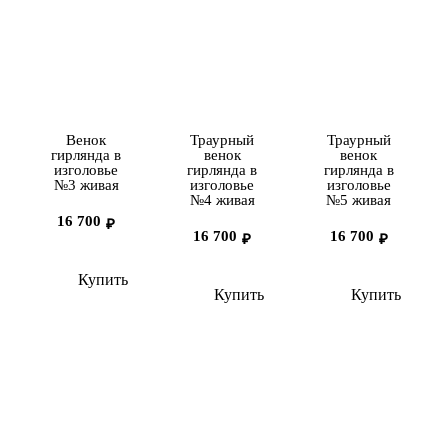
Венок
Траурный
Траурный
гирлянда в
венок
венок
изголовье
гирлянда в
гирлянда в
№3 живая
изголовье
изголовье
№4 живая
№5 живая
16 700
₽
16 700
16 700
₽
₽
Купить
Купить
Купить