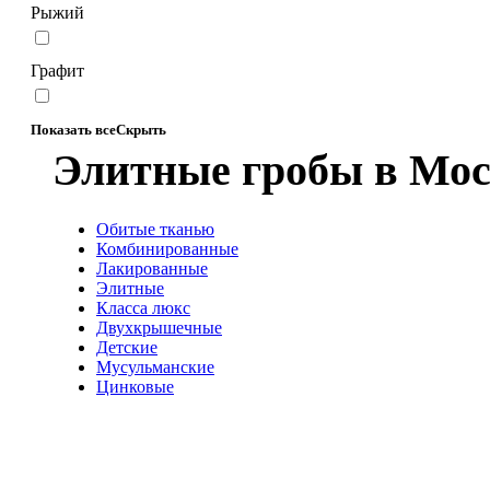
Рыжий
Графит
Показать все
Скрыть
Элитные гробы в Мо
Обитые тканью
Комбинированные
Лакированные
Элитные
Класса люкс
Двухкрышечные
Детские
Мусульманские
Цинковые