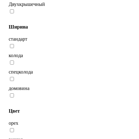
Двухкрышечный
Ширина
стандарт
колода
спецколода
домовина
Цвет
орех