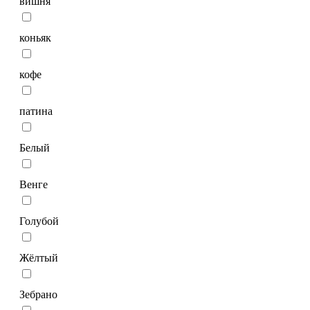
вишня
коньяк
кофе
патина
Белый
Венге
Голубой
Жёлтый
Зебрано