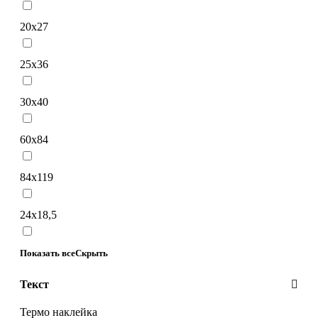
20х27
25х36
30х40
60х84
84х119
24х18,5
Показать все
Скрыть
Текст
Термо наклейка