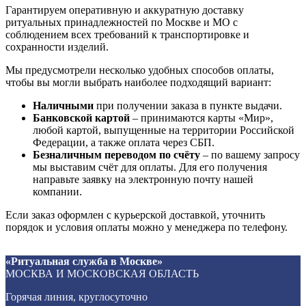
Гарантируем оперативную и аккуратную доставку
ритуальных принадлежностей по Москве и МО с
соблюдением всех требований к транспортировке и
сохранности изделий.
Мы предусмотрели несколько удобных способов оплаты,
чтобы вы могли выбрать наиболее подходящий вариант:
Наличными
при получении заказа в пункте выдачи.
Банковской картой
– принимаются карты «Мир»,
любой картой, выпущенные на территории Российской
Федерации, а также оплата через СБП.
Безналичным переводом по счёту
– по вашему запросу
мы выставим счёт для оплаты. Для его получения
направьте заявку на электронную почту нашей
компании.
Если заказ оформлен с курьерской доставкой, уточнить
порядок и условия оплаты можно у менеджера по телефону.
Гроб обитый тканью «Чехол»
Гроб М-34
Гроб Аполло глянец
Гроб Русич ФРУ-2 двухкрышечный светлый (Гроб Рит 130)
«Ритуальная служба в Москве»
Гробы обитые тканью в Москве
Лакированные гробы в Москве
Лакированные гробы в Москве
Элитные гробы в Москве
13 000
95 000
89 420
126 000
МОСКВА И МОСКОВСКАЯ ОБЛАСТЬ
₽
₽
₽
₽
Горячая линия, круглосуточно