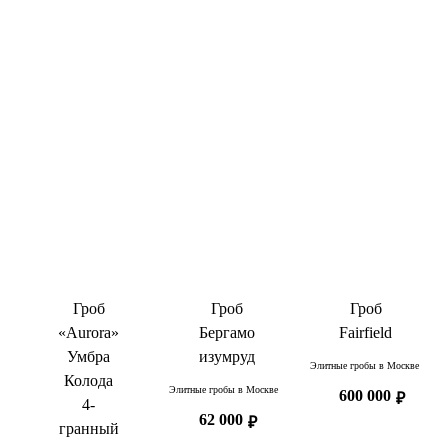
Гроб
Гроб
Гроб
«Aurora»
Бергамо
Fairfield
Умбра
изумруд
Элитные гробы в Москве
Колода
Элитные гробы в Москве
600 000
₽
4-
62 000
₽
гранный