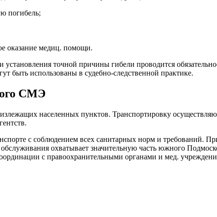
ую погибель;
ое оказание медиц. помощи.
и установления точной причины гибели проводится обязательно
огут быть использованы в судебно-следственной практике.
кого
СМЭ
близлежащих населенных пунктов. Транспортировку осуществля
гентств.
анспорте с соблюдением всех санитарных норм и требований. П
 обслуживания охватывает значительную часть южного Подмосков
координации с правоохранительными органами и мед. учреждени