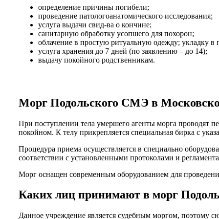
определение причины погибели;
проведение патологоанатомического исследования;
услуга выдачи свид-ва о кончине;
санитарную обработку усопшего для похорон;
облачение в простую ритуальную одежду; укладку в г
услуга хранения до 7 дней (по заявлению – до 14);
выдачу покойного родственникам.
Морг Подольского СМЭ в Московско
При поступлении тела умершего агенты морга проводят п
покойном. К телу прикрепляется специальная бирка с ука
Процедура приема осуществляется в специально оборудов
соответствии с установленными протоколами и регламент
Морг оснащен современным оборудованием для проведения
Каких лиц принимают в морг Подол
Данное учреждение является судебным моргом, поэтому с