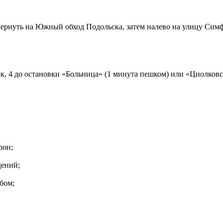
ернуть на Южный обход Подольска, затем налево на улицу Симф
к, 4 до остановки «Больница» (1 минута пешком) или «Циолковс
рон;
дений;
бом;