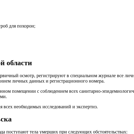
роб для похорон;
й области
ервичный осмотр, регистрируют в специальном журнале все лич
занием личных данных и регистрационного номера.
анном помещении с соблюдением всех санитарно-эпидемиологиче
ами.
 всех необходимых исследований и экспертиз.
ьска
юда поступают тела умерших при следующих обстоятельствах: