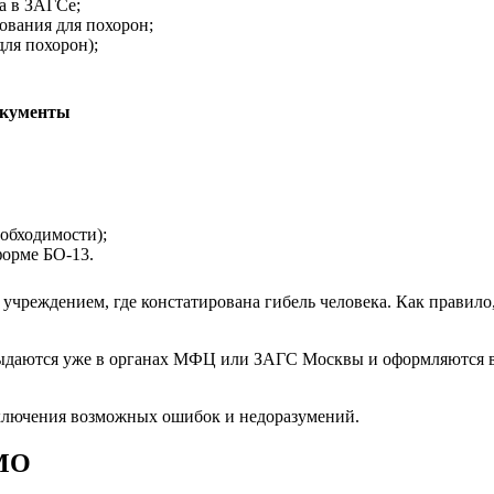
ва в ЗАГСе;
ования для похорон;
ля похорон);
окументы
обходимости);
форме БО-13.
учреждением, где констатирована гибель человека. Как правило,
выдаются уже в органах МФЦ или ЗАГС Москвы и оформляются в т
сключения возможных ошибок и недоразумений.
СМО